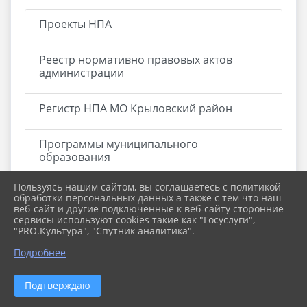
Проекты НПА
Реестр нормативно правовых актов
администрации
Регистр НПА МО Крыловский район
Программы муниципального
образования
Пользуясь нашим сайтом, вы соглашаетесь с политикой
Оценка регулирующего воздействия и
обработки персональных данных а также с тем что наш
экспертиза НПА
веб-сайт и другие подключенные к веб-сайту сторонние
сервисы используют cookies такие как "Госуслуги",
"PRO.Культура", "Спутник аналитика".
Стратегия социально-экономического
Подробнее
развития
Подтверждаю
Каталог промышленной продукции