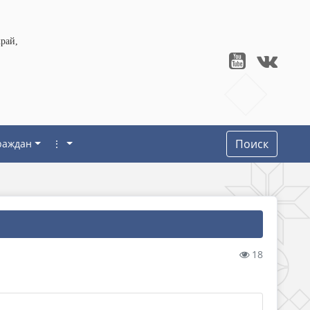
рай,
Поиск
раждан
⋮
18