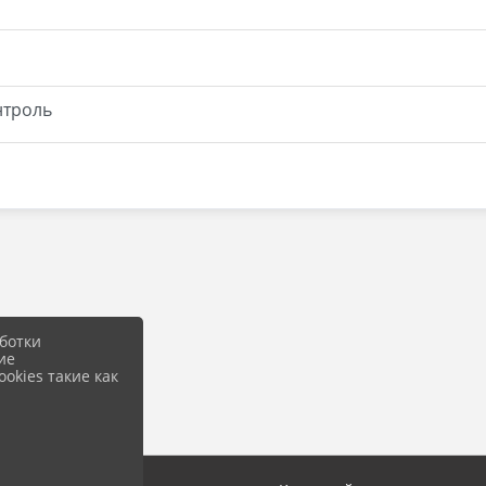
нтроль
ботки
ие
okies такие как