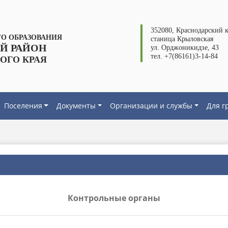
352080, Краснодарский к
О ОБРАЗОВАНИЯ
станица Крыловская
Й РАЙОН
ул. Орджоникидзе, 43
тел. +7(86161)3-14-84
ОГО КРАЯ
Поселения
Документы
Организации и службы
Для г
Контрольные органы