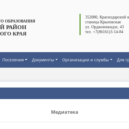
352080, Краснодарский к
О ОБРАЗОВАНИЯ
станица Крыловская
Й РАЙОН
ул. Орджоникидзе, 43
тел. +7(86161)3-14-84
ОГО КРАЯ
Поселения
Документы
Организации и службы
Для г
Медиатека