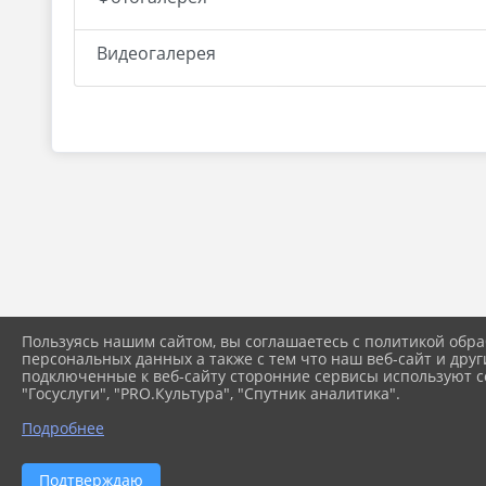
Видеогалерея
Пользуясь нашим сайтом, вы соглашаетесь с политикой обра
персональных данных а также с тем что наш веб-сайт и друг
подключенные к веб-сайту сторонние сервисы используют co
"Госуслуги", "PRO.Культура", "Спутник аналитика".
Подробнее
Подтверждаю