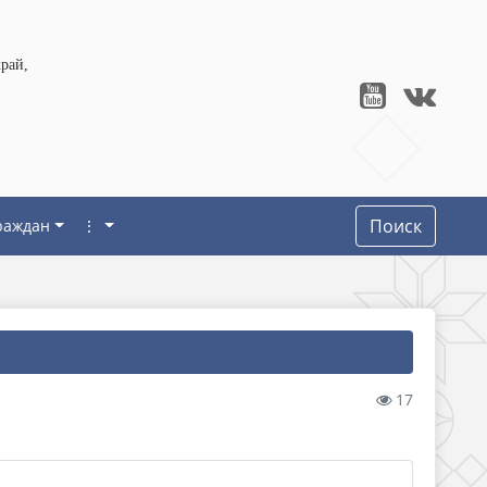
рай,
Поиск
раждан
⋮
17